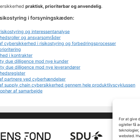
bersikkerhed
praktisk, prioriterbar og anvendelig
.
risikostyring i forsyningskæden:
 risikostyring og interessentanalyse
hedsroller og ansvarsområder
af cybersikkerhed i risikostyring og forbedringsprocesser
rioritering
hed i kontrakter
ty due dilligence mod nye kunder
ty due dilligence mod nye leverandører
hedsregister
 af partnere ved cyberhændelser
 af supply chain cybersikkerhed gennem hele produktlivscyklussen
r ophør af samarbejde
For at give 
og/eller få 
teknologier,
websted. Hvi