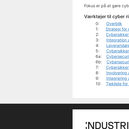
Fokus er på at gøre cy
Værktøjer til cyber 
0:
Overblik
1:
Strategi for
2:
Cybersikker
3:
Integration 
4:
Leverandørp
5:
Cybersikker
6a:
Cybersecuri
6b:
Cybersecuri
7:
Cybersikker
8:
Involvering
9:
Integrering
10:
Tjekliste fo