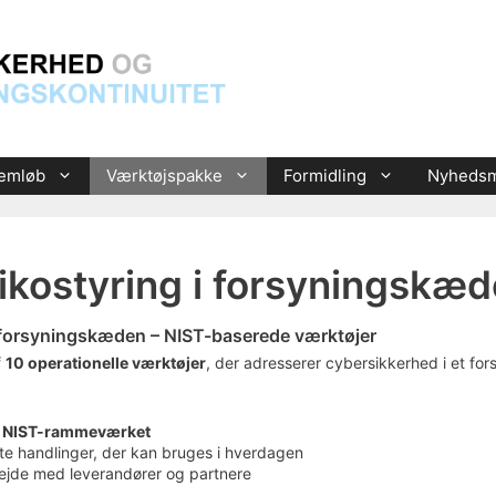
nemløb
Værktøjspakke
Formidling
Nyhedsm
sikostyring i forsyningskæ
 forsyningskæden – NIST-baserede værktøjer
f
10 operationelle værktøjer
, der adresserer cybersikkerhed i et f
r
NIST-rammeværket
ete handlinger, der kan bruges i hverdagen
ejde med leverandører og partnere