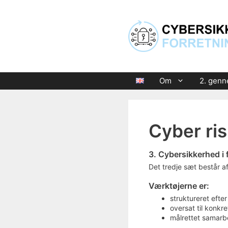
Hop
til
indhold
Om
2. gen
Cyber ri
3. Cybersikkerhed i
Det tredje sæt består a
Værktøjerne er:
struktureret efte
oversat til konkr
målrettet samarb