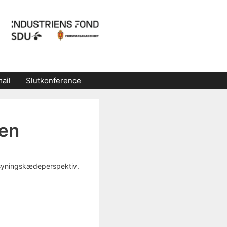
ail
Slutkonference
den
orsyningskædeperspektiv.