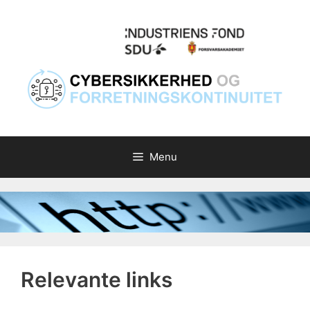
Hop
til
indhold
Menu
Relevante links