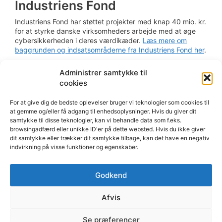
Industriens Fond
Industriens Fond har støttet projekter med knap 40 mio. kr.
for at styrke danske virksomheders arbejde med at øge
cybersikkerheden i deres værdikæder.
Læs mere om
baggrunden og indsatsområderne fra Industriens Fond her
.
Administrer samtykke til
Midlerne er gået til følgende fem projekter
:
cookies
Styrket Cybersecurity for SMV
For at give dig de bedste oplevelser bruger vi teknologier som cookies til
Cybersikre Fødevareværdikæder
at gemme og/eller få adgang til enhedsoplysninger. Hvis du giver dit
Cybersecurity of Supply Chains
samtykke til disse teknologier, kan vi behandle data som f.eks.
Cyber Safe Robotics
browsingadfærd eller unikke ID'er på dette websted. Hvis du ikke giver
Cybersikkerhed og Forretningskontinuitet
dit samtykke eller trækker dit samtykke tilbage, kan det have en negativ
indvirkning på visse funktioner og egenskaber.
Godkend
Afvis
Se præferencer